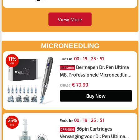
pijnverlichting
View More
MICRONEEDLING
:
:
:
11%
00
19
25
50
Ends in:
OFF
Dermapen Dr. Pen Ultima
DRPM801
M8, Professionele Microneedling
Dermapen, USB Oplaadbaar, 8x
€ 79,99
€ 89,99
Cartridge Vervangingspakket, 2
stuks per 16pin, 24pin, 36pin,
Buy Now
42pin
:
:
:
25%
00
19
25
50
Ends in:
OFF
36pin Cartridges
DRPM808
Vervanging voor Dr. Pen Ultima