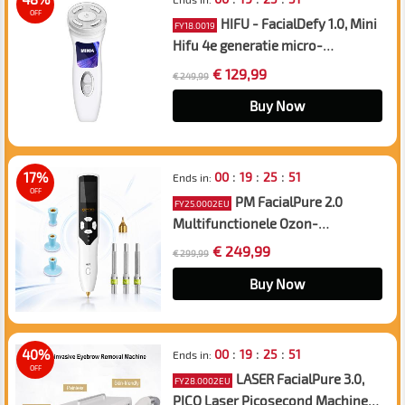
OFF
HIFU - FacialDefy 1.0, Mini
FY18.0019
Hifu 4e generatie micro-
gefocuste ultrasone machine,
€ 129,99
€ 249,99
voor een stevige, jeugdige huid
Buy Now
:
:
:
17%
00
19
25
50
Ends in:
OFF
PM FacialPure 2.0
FY25.0002EU
Multifunctionele Ozon-
Plasmapen – voor het
€ 249,99
€ 299,99
Verwijderen van Moedervlekken
en Huidvlekken, het Bevorderen
Buy Now
van Serumopname en het
Reinigen van de Huid
:
:
:
40%
00
19
25
50
Ends in:
OFF
LASER FacialPure 3.0,
FY28.0002EU
PICO Laser Picosecond Machine,