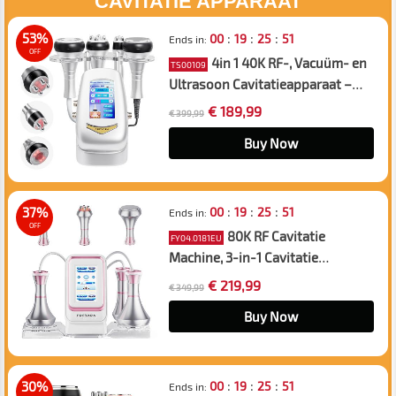
CAVITATIE APPARAAT
:
:
:
53%
00
19
25
50
Ends in:
OFF
4in 1 40K RF-, Vacuüm- en
TS00109
Ultrasoon Cavitatieapparaat –
Afslankapparaat voor
€ 189,99
€ 399,99
Lichaamscontouring van Gezicht,
Armen, Taille, Buik en Benen
Buy Now
:
:
:
37%
00
19
25
50
Ends in:
OFF
80K RF Cavitatie
FY04.0181EU
Machine, 3-in-1 Cavitatie
Apparaat, Ultrasoon
€ 219,99
€ 349,99
Afslanksysteem voor Het
Lichaam, Vetverbrandende
Buy Now
Cellulitis Lichaamsmassager
:
:
:
30%
00
19
25
50
Ends in: