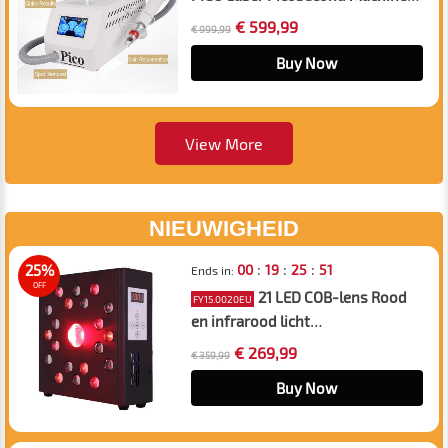
Pijnloze, niet-invasieve
€ 599,99
€ 999,99
verwijdering van tatoeages en
wenkbrauwen voor snellere en
Buy Now
veiligere resultaten
View More
NIEUWIGHEID
:
:
:
25%
00
19
25
50
Ends in:
OFF
21 LED COB-lens Rood
FY15.0020EU
en infrarood licht
schoonheidstherapie
€ 269,99
€ 359,99
lichtapparaat, 3x sterkere energie
voor een jeugdige huid en
Buy Now
pijnverlichting