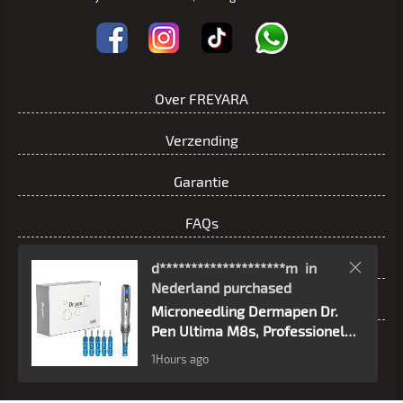
Over FREYARA
Verzending
Garantie
FAQs
Neem contact op
d********************m
in
Nederland purchased
Dr.pen/HYDRA.PEN Brand Authorization
Microneedling Dermapen Dr.
Pen Ultima M8s, Professionele
Microneedling Pen, Draadloze
Powered By FREYARA © 2025
privacy
term
1Hours ago
Dermapen, USB Oplaadbaar, 5
stuks 42pin Cartridges Pack