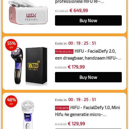
professionele HIFU RF-
ultrasound-schoonheids- en
€ 649,99
€ 1.499,99
faceliftmachine, anti-aging en
rimpelverwijdering
Buy Now
:
:
:
55%
00
19
25
50
Ends in:
OFF
HIFU - FacialDefy 2.0,
FY18.0022EU
een draagbaar, handzaam HIFU-
apparaat met viervoudige
€ 179,99
€ 399,99
werking en microgerichte
ultrasone golven, levert meer
Buy Now
vermogen voor een snellere
lifting en opmerkelijk effectieve
resultaten.
:
:
:
48%
00
19
25
50
Ends in:
OFF
HIFU - FacialDefy 1.0, Mini
FY18.0019
Hifu 4e generatie micro-
gefocuste ultrasone machine,
€ 129,99
€ 249,99
voor een stevige, jeugdige huid