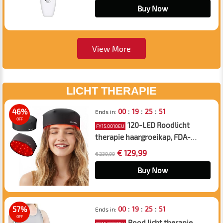
Buy Now
View More
LICHT THERAPIE
:
:
:
46%
00
19
25
50
Ends in:
OFF
120-LED Roodlicht
FY15.0010EU
therapie haargroeikap, FDA-
certificering haargroeikap voor
€ 129,99
€ 239,99
mannen en vrouwen,
Laserlichttherapiekap voor
Buy Now
Haaruitvalbehandeling.Plug-in-
stijl.
:
:
:
57%
00
19
25
50
Ends in:
OFF
Rood licht therapie