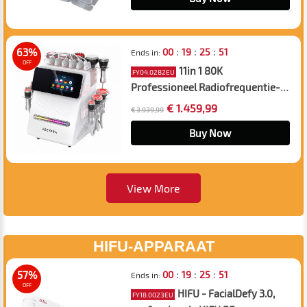
cellulitis massageapparaat voor
salon SPA
:
:
:
63%
00
19
25
50
Ends in:
OFF
11in 1 80K
FY04.0282EU
Professioneel Radiofrequentie-
Cavitatieapparaat met Lipolaser-
€ 1.459,99
€ 3.939,99
Pads – Ultrasoon
Afslanksysteem en Anti-
Buy Now
Cellulitismassageapparaat voor
Salon en Spa
View More
HIFU-APPARAAT
:
:
:
57%
00
19
25
50
Ends in:
OFF
HIFU - FacialDefy 3.0,
FY18.0023EU