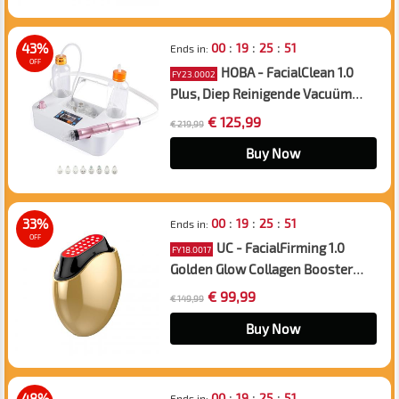
:
:
:
43%
00
19
25
50
Ends in:
OFF
HOBA - FacialClean 1.0
FY23.0002
Plus, Diep Reinigende Vacuüm
Gezichtsreiniger, Mee-eter
€ 125,99
€ 219,99
Verwijderaar met Waterinjectie &
Zuurstof Hydro Jet, 8-in-1
Buy Now
Bubbels Beautyapparaa
:
:
:
33%
00
19
25
50
Ends in:
OFF
UC - FacialFirming 1.0
FY18.0017
Golden Glow Collagen Booster
Schoonheidsinstrument,
€ 99,99
€ 149,99
Huidversteviging &
Rimpelvermindering
Buy Now
:
:
:
48%
00
19
25
50
Ends in: