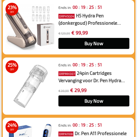
:
:
:
23%
00
19
25
50
Ends in:
OFF
H5 Hydra Pen
DRPH5G04
(donkergoud) Professionele
microneedling Dermapen
€ 99,99
€ 129,99
Automatische serum-infusie,
EMS-functie, 10 stuks Nano S-
Buy Now
cartridges-pakket
:
:
:
25%
00
19
25
50
Ends in:
OFF
24pin Cartridges
DRPMH307
Vervanging voor Dr. Pen Hydra
Pen H3 H5 Microneedling Pen,
€ 29,99
€ 39,99
10st Pack
Buy Now
:
:
:
24%
00
19
25
50
Ends in:
OFF
Dr. Pen A11 Professionele
DRPA1108