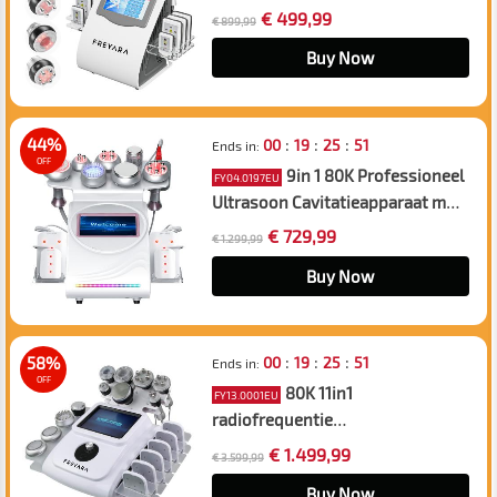
Lichaamsmassageapparaat met
€ 499,99
€ 899,99
Multifunctionele Koppen en EMS-
Pads voor Salon, Spa en
Buy Now
Thuisgebruik, met Netvoeding
:
:
:
44%
00
19
25
50
Ends in:
OFF
9in 1 80K Professioneel
FY04.0197EU
Ultrasoon Cavitatieapparaat met
Lipolaser-Pads –
€ 729,99
€ 1.299,99
Afslankapparaat en
Vacuümmassageapparaat voor
Buy Now
Spa en Schoonheidssalon
:
:
:
58%
00
19
25
50
Ends in:
OFF
80K 11in1
FY13.0001EU
radiofrequentie
cavitatiemachine, met 6 Lipolaser
€ 1.499,99
€ 3.599,99
pads, professioneel ultrasoon
lichaam afslanksysteem, anti-
Buy Now