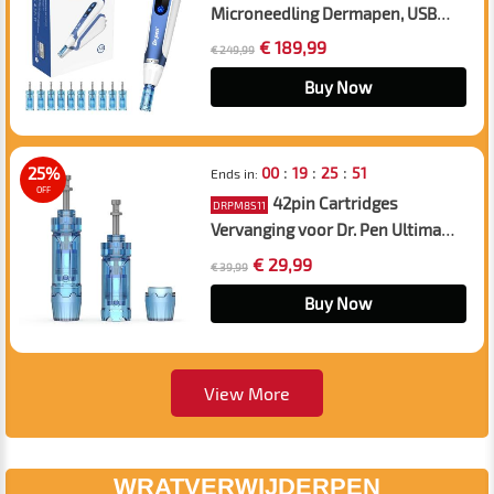
Microneedling Dermapen, USB
oplaadbaar, 2 stuks naalden
€ 189,99
€ 249,99
12/18/24/36/42/R/S cartridges
Buy Now
:
:
:
25%
00
19
25
50
Ends in:
OFF
42pin Cartridges
DRPM8S11
Vervanging voor Dr. Pen Ultima
M8s/A11 Microneedling Pen, 10st
€ 29,99
€ 39,99
Pack
Buy Now
View More
WRATVERWIJDERPEN