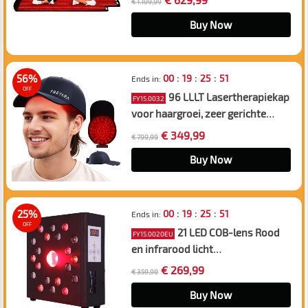
€ 1.199,99
& 850 nm infraroodtherapie voor
het lichaam, rug, taille, schouders
Buy Now
en knieën, pijnverlichting van
gewrichten en verbeterde slaap
:
:
:
56%
00
19
25
50
Ends in:
OFF
96 LLLT Lasertherapiekap
FY15.0032
voor haargroei, zeer gerichte
energie, bereikt direct de
€ 349,99
€ 799,99
haarwortel (5-8 mm), haargroei
hoed voor mannen en vrouwen,
Buy Now
haaruitvalbehandeling
:
:
:
25%
00
19
25
50
Ends in:
OFF
21 LED COB-lens Rood
FY15.0020EU
en infrarood licht
schoonheidstherapie
€ 269,99
€ 359,99
lichtapparaat, 3x sterkere energie
voor een jeugdige huid en
Buy Now