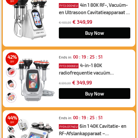
OFF
4in 1 80K RF-, Vacuüm-
FY13.0004EU
en Ultrasoon Cavitatieapparaat –
Afslank- en
€ 349,99
€ 499,99
Lichaamscontouringapparaat
voor Gezicht, Armen, Taille, Buik
Buy Now
en Benen
:
:
:
42%
00
19
25
50
Ends in:
OFF
4-in-1 80K
FY13.0006EU
radiofrequentie vacuüm
ultrasone cavitatiemachine,
€ 349,99
€ 599,99
lichaamsafslankend
sculptingapparaat voor gezicht,
Buy Now
arm, taille, buik en benen
:
:
:
44%
00
19
25
50
Ends in:
OFF
6in 1 40K Cavitatie- en
FY04.0174EU
RF-Afslankapparaat –