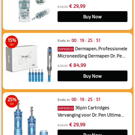
M8 Microneedling Pen, 10st Pack
€ 29,99
€ 39,99
Buy Now
:
:
:
15%
00
19
25
50
Ends in:
OFF
Dermapen, Professionele
DRPM8S01
Microneedling Dermapen Dr. Pen
Ultima M8s, USB Oplaadbaar, 5
€ 84,99
€ 99,99
stuks 12pin Cartridges Pack
Buy Now
:
:
:
25%
00
19
25
50
Ends in:
OFF
36pin Cartridges
DRPM8S10
Vervanging voor Dr. Pen Ultima
M8s A11Microneedling Pen, 10st
€ 29,99
€ 39,99
Pack