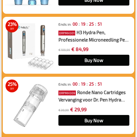
Buy Now
:
:
:
23%
00
19
25
50
Ends in:
OFF
H3 Hydra Pen,
DRPMH301
Professionele Microneedling Pen
Automatische Serum-Infusie, USB
€ 84,99
€ 109,99
Oplaadbaar, 5 stuks 12pin
Cartridges Pack
Buy Now
:
:
:
25%
00
19
25
50
Ends in:
OFF
Ronde Nano Cartridges
DRPMH309
Vervanging voor Dr. Pen Hydra
Pen H3 H5 Microneedling Pen,
€ 29,99
€ 39,99
10st Pack
Buy Now