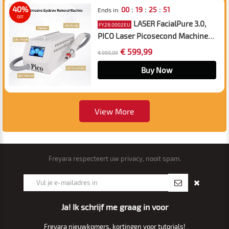
:
:
:
40%
00
19
25
50
Ends in:
OFF
LASER FacialPure 3.0,
FY28.0002EU
PICO Laser Picosecond Machine,
Pijnloze, niet-invasieve
€ 599,99
€ 999,99
verwijdering van tatoeages en
wenkbrauwen voor snellere en
Buy Now
veiligere resultaten
View More
Freyara respecteert uw privacy, nooit spam.
Ja! Ik schrijf me graag in voor
Freyara nieuwkomers, kortingen voor tutorials!