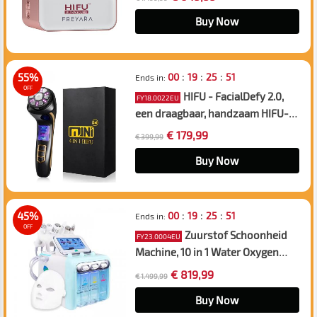
faceliftmachine, anti-aging en
rimpelverwijdering
Buy Now
:
:
:
55%
00
19
25
50
Ends in:
OFF
HIFU - FacialDefy 2.0,
FY18.0022EU
een draagbaar, handzaam HIFU-
apparaat met viervoudige
€ 179,99
€ 399,99
werking en microgerichte
ultrasone golven, levert meer
Buy Now
vermogen voor een snellere
lifting en opmerkelijk effectieve
resultaten.
:
:
:
45%
00
19
25
50
Ends in:
OFF
Zuurstof Schoonheid
FY23.0004EU
Machine, 10 in 1 Water Oxygen
Hydra Facial Machine, Hydro Aqua
€ 819,99
€ 1.499,99
Peeling Micro Dermabrasie, BIO
Face Lifting, Hydrateren, Hydro
Buy Now
Oxygen Jet