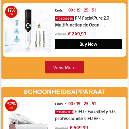
:
:
:
17%
00
19
25
50
Ends in:
OFF
PM FacialPure 2.0
FY25.0002EU
Multifunctionele Ozon-
Plasmapen – voor het
€ 249,99
€ 299,99
Verwijderen van Moedervlekken
en Huidvlekken, het Bevorderen
Buy Now
van Serumopname en het
Reinigen van de Huid
View More
SCHOONHEIDSAPPARAAT
:
:
:
57%
00
19
25
50
Ends in:
OFF
HIFU - FacialDefy 3.0,
FY18.0023EU
professionele HIFU RF-
ultrasound-schoonheids- en
€ 649,99
€ 1.499,99