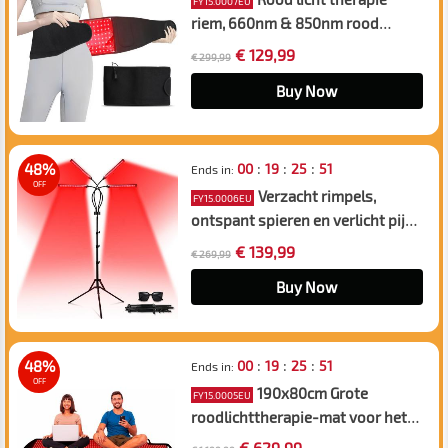
FY15.0007EU
riem, 660nm & 850nm rood
lichttherapie voor lichaam,
€ 129,99
€ 299,99
infrarood licht therapie Vibration
Gordel voor het Lichaam, Verlicht
Buy Now
vermoeidheid en pijn
:
:
:
48%
00
19
25
50
Ends in:
OFF
Verzacht rimpels,
FY15.0006EU
ontspant spieren en verlicht pijn.
Ideaal voor yoga! Rode
€ 139,99
€ 269,99
lichttherapielamp met vier rode
infraroodlampen, geschikt voor
Buy Now
gebruik op het gezicht, de nek en
de rug.
:
:
:
48%
00
19
25
50
Ends in:
OFF
190x80cm Grote
FY15.0005EU
roodlichttherapie-mat voor het
hele lichaam, 1300 LED’s 660 nm
€ 629,99