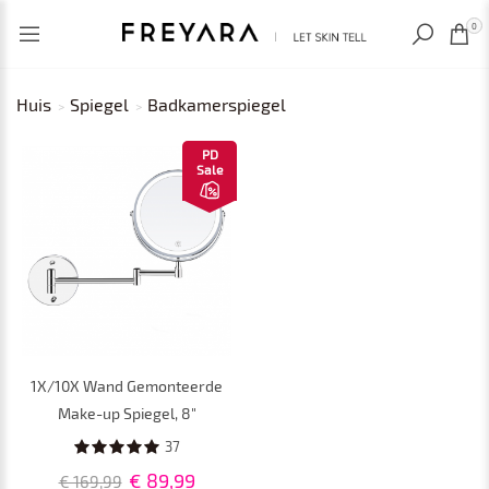
RECENT BEKEKEN
0
Huis
Spiegel
Badkamerspiegel
PD
Sale
1X/10X Wand Gemonteerde
Make-up Spiegel, 8"
Dubbelzijdige Make-up
37
Spiegel voor Badkamer, 360
€ 89,99
€ 169,99