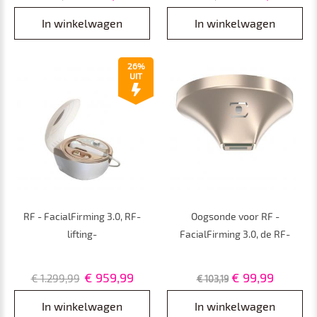
Rimpelverwijdering en
en Lichaamshuidverstrakking,
Huidversteviging
EU plug
In winkelwagen
In winkelwagen
26%
UIT
RF - FacialFirming 3.0, RF-
Oogsonde voor RF -
lifting-
FacialFirming 3.0, de RF-
schoonheidsinstrumenten
lifting-
met dubbele kop,
schoonheidsinstrumenten
€ 959,99
€ 99,99
€ 1.299,99
€ 103,19
professionele verjonging,
met dubbele kop
thuisgebruik
In winkelwagen
In winkelwagen