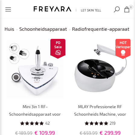
RECENT BEKEKEN
0
Huis
Schoonheidsapparaat
Radiofrequentie-apparaat
PD
HOT
Sale
Verkoper
Mini 3in 1 RF-
MLAY Professionele RF
Schoonheidsapparaat voor
Schoonheids Machine, voor
Gezicht en Oogcontour –
Liften, Tonifiëren,
42
219
Huidverjonging, Lifting,
Rimpelverwijdering, Gezichts
€ 109,99
€ 299,99
€ 189,99
€ 659,99