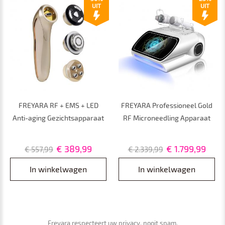
UIT
UIT
FREYARA RF + EMS + LED
FREYARA Professioneel Gold
Anti-aging Gezichtsapparaat
RF Microneedling Apparaat
voor Thuis – Triple-Tech
voor Gezicht en Lichaam met
Beautyapparaat voor Lifting,
Koelhammer – Voor Grove
€ 389,99
€ 1.799,99
€ 557,99
€ 2.339,99
Huidverstrakking, Rimpels en
Poriën, Acne-littekens,
Glow
Huidverstrakking en
In winkelwagen
In winkelwagen
Rimpelvermindering
Freyara respecteert uw privacy, nooit spam.