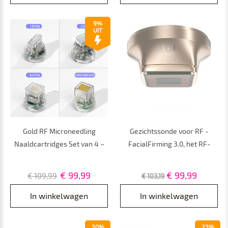
9%
UIT
Gold RF Microneedling
Gezichtssonde voor RF -
Naaldcartridges Set van 4 –
FacialFirming 3.0, het RF-
10-pin, 25-pin, 64-pin en
lifting-schoonheidsinstrument
Nano-naaldkop
met dubbele kop
€ 99,99
€ 99,99
€ 109,99
€ 103,19
In winkelwagen
In winkelwagen
30%
23%