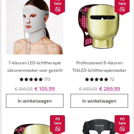
Sale
Sale
7-kleuren LED-lichttherapie
Professioneel 8-kleuren
siliconenmasker voor gezicht
756LED-lichttherapiemasker
en nek, 103 LED-kralen, 309
voor gezicht en hals tegen
173
72
chips
acne, voor een wittere huid en
€ 105,99
€ 269,99
€ 249,99
€ 499,99
tegen huidveroudering, voor
thuisgebruik.
In winkelwagen
In winkelwagen
PD
PD
Sale
Sale