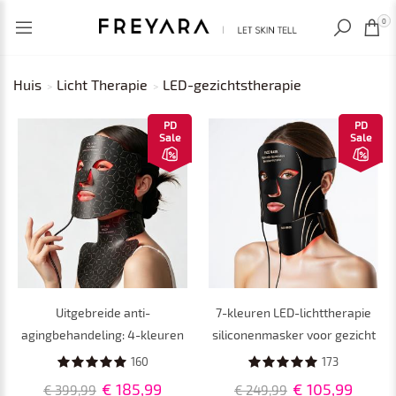
RECENT BEKEKEN
0
Huis
Licht Therapie
LED-gezichtstherapie
PD
PD
Sale
Sale
Uitgebreide anti-
7-kleuren LED-lichttherapie
agingbehandeling: 4-kleuren
siliconenmasker voor gezicht
LED-lichttherapie
en nek, 103 LED-kralen, 309
160
173
siliconenmasker voor
chips
€ 185,99
€ 105,99
€ 399,99
€ 249,99