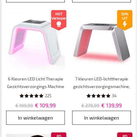
HOT
50%
Verkoper
UIT
6 Kleuren LED Licht Therapie
7 kleuren LED-lichttherapie
Gezichtsverzorgings Machine
gezichtsverzorgingsmachine,
met Kleurencyclus, 178
222 lichtkralen,
225
34
lichtparels met nano-
fotodynamisch PDT-
€ 109,99
€ 139,99
€ 199,99
€ 279,99
stoomspray, Fotodynamisch
lichtschoonheidsinstrument,
PDT Licht Schoonheids
opvouwbaar
In winkelwagen
In winkelwagen
Instrument
PD
PD