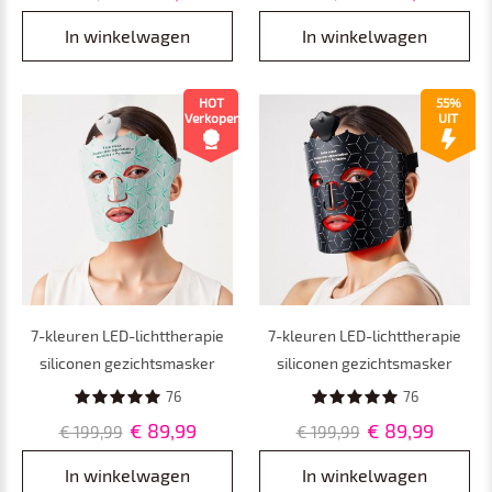
versteviging en verheldering
van gezicht en hals, 480 LED-
In winkelwagen
In winkelwagen
parels
HOT
55%
Verkoper
UIT
7-kleuren LED-lichttherapie
7-kleuren LED-lichttherapie
siliconen gezichtsmasker
siliconen gezichtsmasker
draadloos ontwerp, 80 LED-
draadloos ontwerp, 80 LED-
76
76
kralen, 240 chips
kralen, 240 chips
€ 89,99
€ 89,99
€ 199,99
€ 199,99
In winkelwagen
In winkelwagen