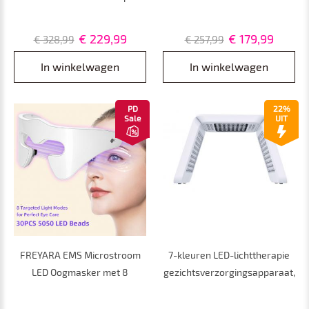
Siliconen Gezichtsmasker –
Lichttherapie Gezichtsmasker
Volledige Dekking voor
met 8 Kleuren – Voor Acne,
€ 229,99
€ 179,99
€ 328,99
€ 257,99
Gezicht en Kaaklijn, Anti-
Rimpels, Collageenboost en
aging, Glow, Rimpels en Acne
Huidverjonging
In winkelwagen
In winkelwagen
PD
22%
Sale
UIT
FREYARA EMS Microstroom
7-kleuren LED-lichttherapie
LED Oogmasker met 8
gezichtsverzorgingsapparaat,
Lichtkleuren en Vibratie –
225 lichtparels,
Voor Wallen, Donkere
fotodynamisch PDT-licht