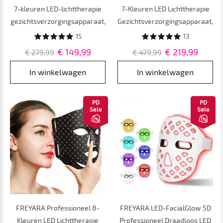
7-kleuren LED-lichttherapie
7-Kleuren LED Lichttherapie
gezichtsverzorgingsapparaat,
Gezichtsverzorgingsapparaat,
170 lichtparels met nano-
294 Lichtparels,
15
13
spraystoomapparaat,
Fotodynamisch PDT Licht
€ 149,99
€ 219,99
€ 279,99
€ 479,99
fotodynamisch PDT-licht
Schoonheidsinstrument
schoonheidsinstrument
In winkelwagen
In winkelwagen
PD
PD
Sale
Sale
FREYARA Professioneel 8-
FREYARA LED-FacialGlow 5D
Kleuren LED Lichttherapie
Professioneel Draadloos LED