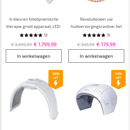
4-kleuren fotodynamische
Revolutioneer uw
therapie groot apparaat, LED-
huidverzorgingsroutine: het
roodlichttherapieapparaat
ultieme 4-kleuren LED-
18
16
voor acneverwijdering,
lichttherapie- en ijskoelende
€ 1.799,99
€ 179,99
€ 3.499,99
€ 349,99
huidverjonging en bleken,
siliconenmasker, 276 LED-
Europese standaardstekker
parels
In winkelwagen
In winkelwagen
46%
54%
UIT
UIT