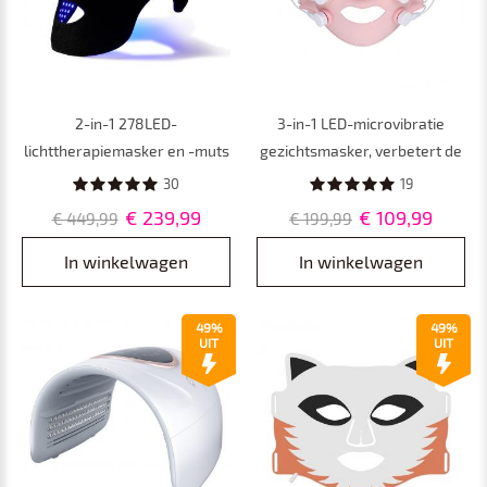
2-in-1 278LED-
3-in-1 LED-microvibratie
lichttherapiemasker en -muts
gezichtsmasker, verbetert de
voor gezicht en haar,
serumopname, stimuleert de
30
19
professionele LED-
collageenaanmaak, lift en
€ 239,99
€ 109,99
€ 449,99
€ 199,99
lichttherapie met 4
verheldert de huid.
golflengtes voor een gezonde
In winkelwagen
In winkelwagen
huid van gezicht en hoofdhuid.
49%
49%
UIT
UIT