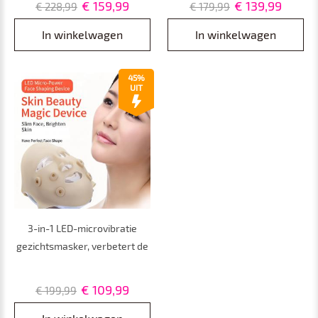
€ 159,99
€ 139,99
€ 228,99
€ 179,99
Kringen, Rimpels,
schoonheidsinstrument
Kraaienpootjes en Fijne
In winkelwagen
In winkelwagen
Lijntjes
45%
UIT
3-in-1 LED-microvibratie
gezichtsmasker, verbetert de
serumopname, stimuleert de
collageenaanmaak, lift en
€ 109,99
€ 199,99
verheldert de huid.