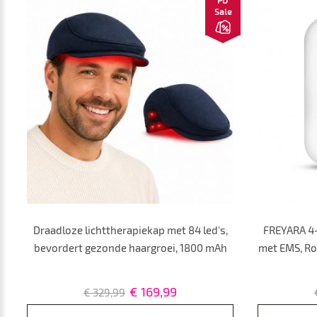
Sale
Draadloze lichttherapiekap met 84 led's,
FREYARA 4
bevordert gezonde haargroei, 1800 mAh
met EMS, Ro
batterijcapaciteit, oplaadbaar en
Voor Haarg
draagbaar.
€ 169,99
€ 329,99