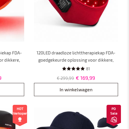
piekap FDA-
120LED draadloze lichttherapiekap FDA-
r dikkere,
goedgekeurde oplossing voor dikkere,
800 mAh
gezondere haargroei, 1800 mAh
81
baarder
batterijcapaciteit, draagbaarder
9
€ 169,99
€ 299,99
In winkelwagen
HOT
PD
Verkoper
Sale