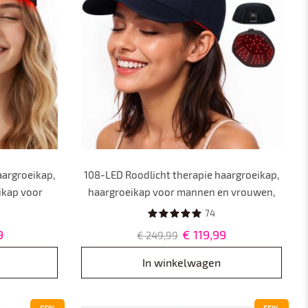
aargroeikap,
108-LED Roodlicht therapie haargroeikap,
ikap voor
haargroeikap voor mannen en vrouwen,
n,
Laserlichttherapiekap voor
74
 voor
Haaruitvalbehandeling.Plug-in-stijl.
9
€ 119,99
€ 249,99
in-stijl.
In winkelwagen
55%
55%