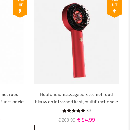
UIT
UIT
 met rood
Hoofdhuidmassageborstel met rood
ifunctionele
blauw en Infrarood licht, multifunctionele
met olie-
hoofdhuidmassageborstel met olie-
39
dicht
applicator, IPX7 Waterdicht
9
€ 94,99
€ 209,99