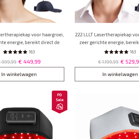
sertherapiekap voor haargroei,
222 LLLT Lasertherapiekap voo
hte energie, bereikt direct de
zeer gerichte energie, bereik
(5-8 mm), haargroei hoed voor
haarwortel (5-8 mm), haargro
163
163
annen en vrouwen,
mannen en vrouwe
€ 449,99
€ 529,
 999,99
€ 1.199,99
aruitvalbehandeling
haaruitvalbehandel
In winkelwagen
In winkelwagen
PD
Sale