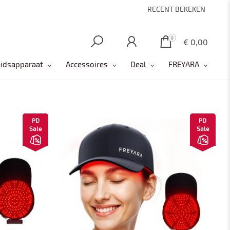
RECENT BEKEKEN
0
0
€ 0,00
idsapparaat
Accessoires
Deal
FREYARA
PD
PD
Sale
Sale