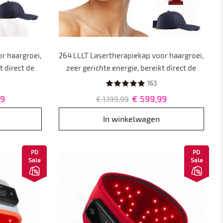
r haargroei,
264 LLLT Lasertherapiekap voor haargroei,
t direct de
zeer gerichte energie, bereikt direct de
ei hoed voor
haarwortel (5-8 mm), haargroei hoed voor
163
n,
mannen en vrouwen,
99
€ 599,99
€ 1.199,99
ing
haaruitvalbehandeling
In winkelwagen
PD
PD
Sale
Sale