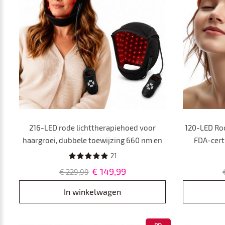
216-LED rode lichttherapiehoed voor
120-LED Roo
haargroei, dubbele toewijzing 660 nm en
FDA-cert
850 nm
m
21
Lase
€ 149,99
€ 229,99
Haaruitv
In winkelwagen
PD