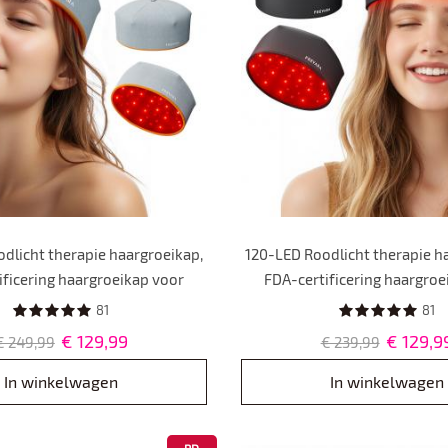
dlicht therapie haargroeikap,
120-LED Roodlicht therapie h
ificering haargroeikap voor
FDA-certificering haargroe
annen en vrouwen,
mannen en vrouwe
81
81
rlichttherapiekap voor
Laserlichttherapiekap
€ 129,99
€ 129,9
€ 249,99
€ 239,99
albehandeling.Plug-in-stijl.
Haaruitvalbehandeling.Plug-
In winkelwagen
In winkelwagen
PD