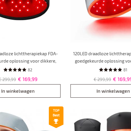
adloze lichttherapiekap FDA-
120LED draadloze lichtthera
rde oplossing voor dikkere,
goedgekeurde oplossing voo
ere haargroei, 1800 mAh
gezondere haargroei, 1
82
81
ijcapaciteit, draagbaarder
batterijcapaciteit, draag
€ 169,99
€ 169,9
€ 299,99
€ 299,99
In winkelwagen
In winkelwagen
TOP
Best