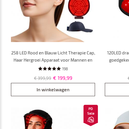
258 LED Rood en Blauw Licht Therapie Cap,
120LED dra
Haar Hergroei Apparaat voor Mannen en
goedgekeu
Vrouwen, haaruitvalbehandeling,
gezond
198
Draadloos Ontwerp
batter
€ 199,99
€ 399,99
In winkelwagen
PD
Sale