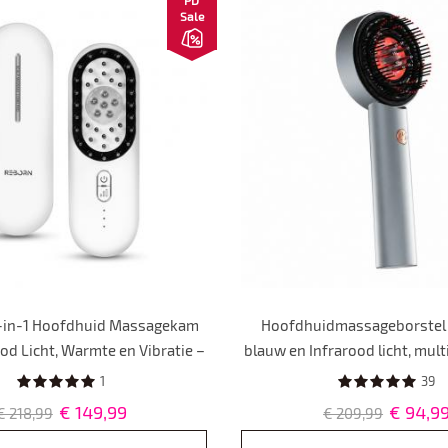
Sale
-in-1 Hoofdhuid Massagekam
Hoofdhuidmassageborstel
od Licht, Warmte en Vibratie –
blauw en Infrarood licht, mult
roei, Doorbloeding en Betere
hoofdhuidmassageborstel 
1
39
Opname
applicator, IPX7 Water
€ 149,99
€ 94,9
€ 218,99
€ 209,99