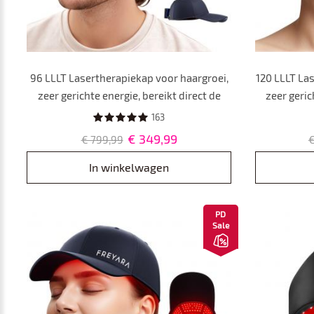
96 LLLT Lasertherapiekap voor haargroei,
120 LLLT La
zeer gerichte energie, bereikt direct de
zeer geric
haarwortel (5-8 mm), haargroei hoed voor
haarwortel 
163
mannen en vrouwen,
m
€ 349,99
€ 799,99
€
haaruitvalbehandeling
ha
In winkelwagen
PD
Sale