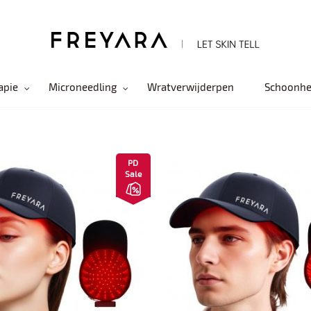
apie
Microneedling
Wratverwijderpen
Schoonhe
PD
Sale