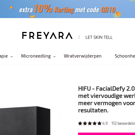
apie
Microneedling
Wratverwijderpen
Schoonhe
HIFU - FacialDefy 2
met viervoudige werk
meer vermogen voor e
resultaten.
4.9
112
beoordeli