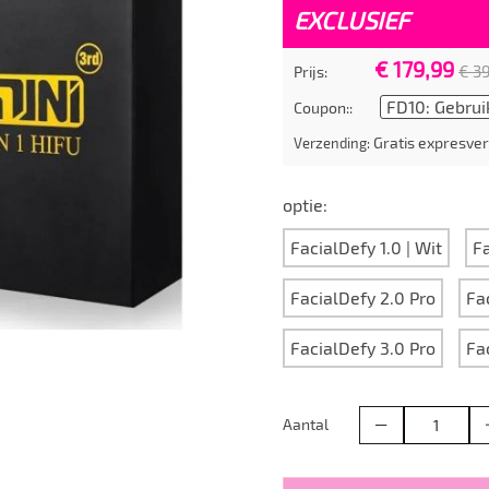
EXCLUSIEF
€ 179,99
€ 3
Prijs:
FD10: Gebrui
Coupon::
Gratis expresver
Verzending:
optie:
FacialDefy 1.0 | Wit
Fa
FacialDefy 2.0 Pro
Fa
FacialDefy 3.0 Pro
Fa
Aantal