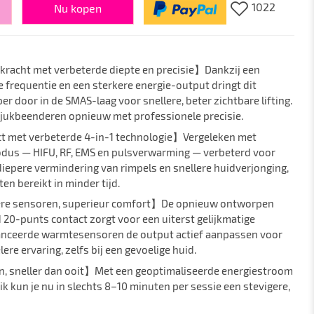
1022
Nu kopen
gkracht met verbeterde diepte en precisie】Dankzij een
 frequentie en een sterkere energie-output dringt dit
r door in de SMAS-laag voor snellere, beter zichtbare lifting.
en jukbeenderen opnieuw met professionele precisie.
ect met verbeterde 4-in-1 technologie】Vergeleken met
odus — HIFU, RF, EMS en pulsverwarming — verbeterd voor
diepere vermindering van rimpels en snellere huidverjonging,
ten bereikt in minder tijd.
mere sensoren, superieur comfort】De opnieuw ontworpen
20-punts contact zorgt voor een uiterst gelijkmatige
avanceerde warmtesensoren de output actief aanpassen voor
ere ervaring, zelfs bij een gevoelige huid.
n, sneller dan ooit】Met een geoptimaliseerde energiestroom
k kun je nu in slechts 8–10 minuten per sessie een stevigere,