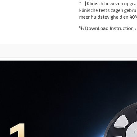
* 【Klinisch bewezen upgra
klinische tests zagen gebru
meer huidstevigheid en 40%
DownLoad Instruction 