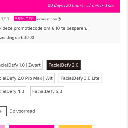
00
days
:
20
hours
:
37
min
:
42
sec
55% OFF
99,99
inclusief btw
k deze promotiecode om € 10 te besparen.
zending op € 30,00
cialDefy 1.0 | Zwart
FacialDefy 2.0
cialDefy 2.0 Pro Max | Wit
FacialDefy 3.0 Lite
cialDefy 4.0
FacialDefy 5.0
Op voorraad