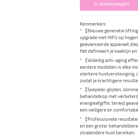
In winkelwagen
Kenmerken:
* 【Nieuwe generatie liftin
upgrade met HIFU op hogere
geavanceerde apparaat diepe
Het definieert je kaaklijn 
* 【Volledig anti-aging eff
eerdere modellen is elke m
sterkere huidversteviging, 
zodat je krachtigere resulta
* 【Soepeler glijden, slim
behandelkop met verbeterd 
energieafgifte, terwijl ge
een veiligere en comfortabel
* 【Professionele resultate
en een groter behandelberei
stralendere huid bereiken.