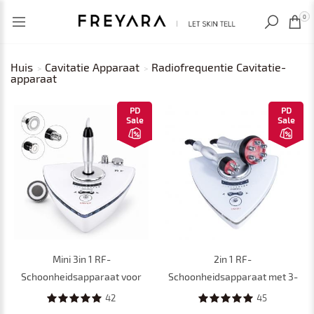
RECENT BEKEKEN
0
Huis
Cavitatie Apparaat
Radiofrequentie Cavitatie-
apparaat
PD
PD
Sale
Sale
Mini 3in 1 RF-
2in 1 RF-
Schoonheidsapparaat voor
Schoonheidsapparaat met 3-
Gezicht en Oogcontour –
Polige en 6-Polige RF-Koppen
42
45
Huidverjonging, Lifting,
voor Gezicht en Oogcontour –