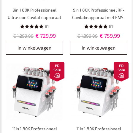
9in 1 80K Professioneel
9in 1 80K Professioneel RF-
Ultrasoon Cavitatieapparaat
Cavitatieapparaat met EMS-
met Lipolaser-Pads –
Microstroompads – Afslank-
81
81
Afslankapparaat en
en
€ 729,99
€ 759,99
€ 1.299,99
€ 1.399,99
Vacuümmassageapparaat
Lichaamscontouringapparaat
voor Spa en
voor Spa en
In winkelwagen
In winkelwagen
Schoonheidssalon
Schoonheidssalon
PD
PD
Sale
Sale
11in 1 80K Professioneel
11in 1 80K Professioneel