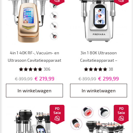
4in 1 40K RF-, Vacuüm- en
3in 1 80K Ultrasoon
Ultrasoon Cavitatieapparaat
Cavitatieapparaat –
in Roségoud –
Afslanksysteem en
306
38
Afslankapparaat voor
Lichaamsmassageapparaat
€ 219,99
€ 299,99
€ 399,99
€ 399,99
Lichaamscontouring van
voor Vetverbranding en
Gezicht, Armen, Taille, Buik en
Cellulite
In winkelwagen
In winkelwagen
Benen
PD
PD
Sale
Sale