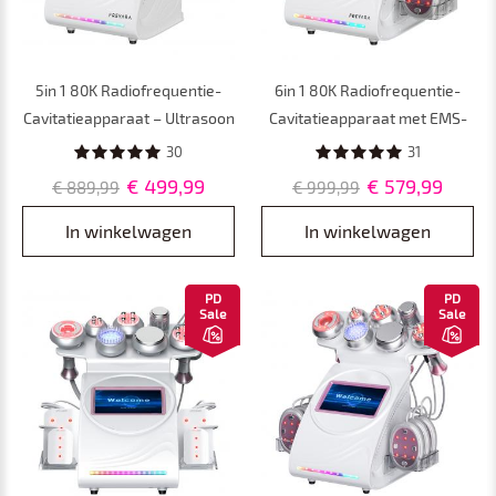
5in 1 80K Radiofrequentie-
6in 1 80K Radiofrequentie-
Cavitatieapparaat – Ultrasoon
Cavitatieapparaat met EMS-
Afslanksysteem en
Pads – Ultrasoon
30
31
Lichaamsmassageapparaat
Afslanksysteem en
€ 499,99
€ 579,99
€ 889,99
€ 999,99
voor Vetverbranding en
Lichaamsmassageapparaat
Cellulite
voor Vetverbranding en
In winkelwagen
In winkelwagen
Cellulite
PD
PD
Sale
Sale