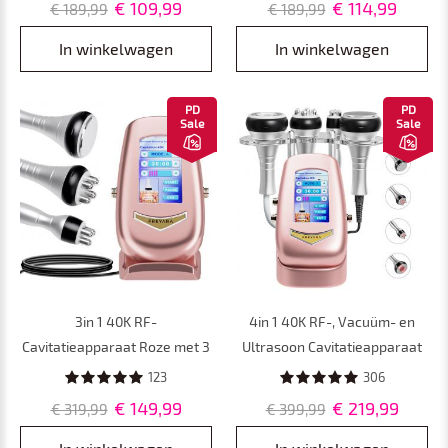
€ 109,99
€ 114,99
€ 189,99
€ 189,99
Rimpelverwijdering en
Huidverjonging, Lifting,
Huidversteviging
Rimpelverwijdering en
In winkelwagen
In winkelwagen
Huidversteviging
PD
PD
Sale
Sale
3in 1 40K RF-
4in 1 40K RF-, Vacuüm- en
Cavitatieapparaat Roze met 3
Ultrasoon Cavitatieapparaat
Massagekoppen –
Roze – Afslank- en
123
306
Afslankapparaat voor
Lichaamscontouringapparaat
€ 149,99
€ 219,99
€ 319,99
€ 399,99
Lichaamscontouring en
voor Gezicht, Armen, Taille,
Buikvet, Taille, Armen, Benen
Buik en Benen