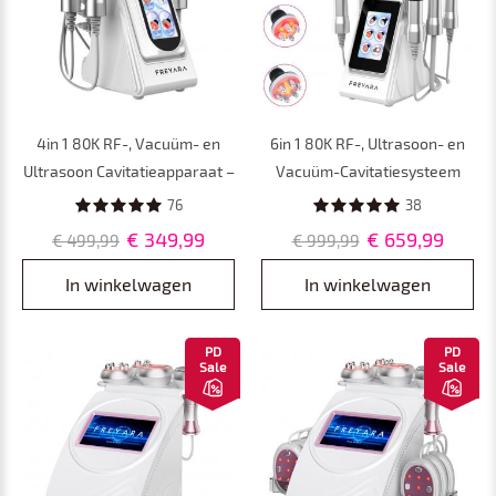
4in 1 80K RF-, Vacuüm- en
6in 1 80K RF-, Ultrasoon- en
Ultrasoon Cavitatieapparaat –
Vacuüm-Cavitatiesysteem
Afslank- en
met EMS-Pads – voor
76
38
Lichaamscontouringapparaat
Vetverbranding, Afslanken en
€ 349,99
€ 659,99
€ 499,99
€ 999,99
voor Gezicht, Armen, Taille,
Lichaamscontouring
Buik en Benen
In winkelwagen
In winkelwagen
PD
PD
Sale
Sale