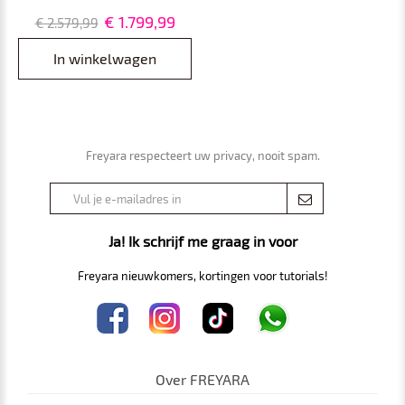
Ultrasoon Cavitatieapparaat –
€ 1.799,99
€ 2.579,99
Afslank- en
Lichaamscontouringapparaat
In winkelwagen
voor Gezicht, Armen, Taille,
Buik en Benen
Freyara respecteert uw privacy, nooit spam.
Ja! Ik schrijf me graag in voor
Freyara nieuwkomers, kortingen voor tutorials!
Over FREYARA