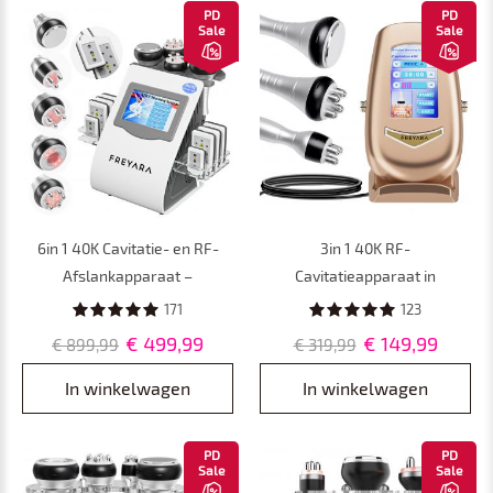
PD
PD
Sale
Sale
6in 1 40K Cavitatie- en RF-
3in 1 40K RF-
Afslankapparaat –
Cavitatieapparaat in
Lichaamsmassageapparaat
Roségoud met 3
171
123
met Multifunctionele Koppen
Massagekoppen – Afslank- en
€ 499,99
€ 149,99
€ 899,99
€ 319,99
en EMS-Pads voor Salon, Spa
Lichaamscontouringapparaat
en Thuisgebruik, met
voor Buikvet, Taille, Armen,
In winkelwagen
In winkelwagen
Netvoeding
Benen en Billen, met
Netvoeding
PD
PD
Sale
Sale