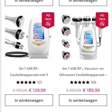
In winkelwagen
In winkelwagen
en Billen, met Netvoeding
PD
PD
Sale
Sale
3in 1 40K RF-
4in 1 40K RF-, Vacuüm- en
Cavitatieapparaat met 3
Ultrasoon Cavitatieapparaat –
Massagekoppen – Afslank- en
Afslankapparaat voor
123
306
Lichaamscontouringapparaat
Lichaamscontouring van
€ 139,99
€ 189,99
€ 199,99
€ 399,99
voor Buikvet, Taille, Armen,
Gezicht, Armen, Taille, Buik en
Benen en Billen, met
Benen
In winkelwagen
In winkelwagen
Netvoeding