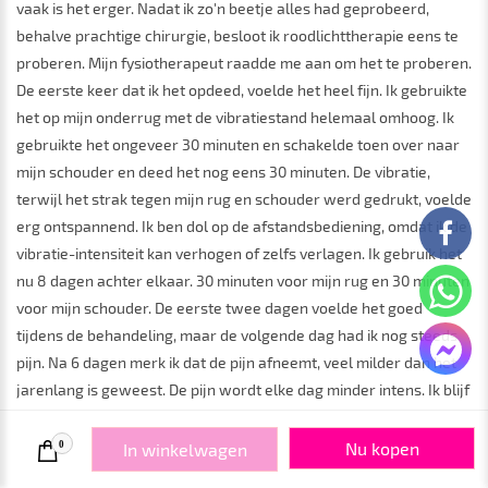
vaak is het erger. Nadat ik zo'n beetje alles had geprobeerd,
behalve prachtige chirurgie, besloot ik roodlichttherapie eens te
proberen. Mijn fysiotherapeut raadde me aan om het te proberen.
De eerste keer dat ik het opdeed, voelde het heel fijn. Ik gebruikte
het op mijn onderrug met de vibratiestand helemaal omhoog. Ik
gebruikte het ongeveer 30 minuten en schakelde toen over naar
mijn schouder en deed het nog eens 30 minuten. De vibratie,
terwijl het strak tegen mijn rug en schouder werd gedrukt, voelde
erg ontspannend. Ik ben dol op de afstandsbediening, omdat ik de
vibratie-intensiteit kan verhogen of zelfs verlagen. Ik gebruik het
nu 8 dagen achter elkaar. 30 minuten voor mijn rug en 30 minuten
voor mijn schouder. De eerste twee dagen voelde het goed
tijdens de behandeling, maar de volgende dag had ik nog steeds
pijn. Na 6 dagen merk ik dat de pijn afneemt, veel milder dan het
jarenlang is geweest. De pijn wordt elke dag minder intens. Ik blijf
deze roodlichttherapieband een uur per dag gebruiken, omdat hij
mijn pijn echt verdooft. Pijn die niet met medicijnen te verhelpen
Nu kopen
0
In winkelwagen
was, pijn waar ik al jaren mee leef... Ik ben zo blij dat ik deze heb