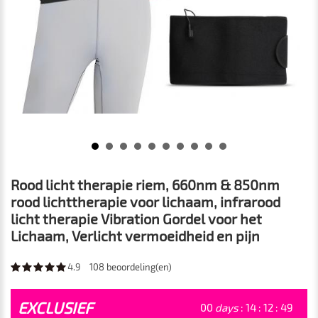
Rood licht therapie riem, 660nm & 850nm
rood lichttherapie voor lichaam, infrarood
licht therapie Vibration Gordel voor het
Lichaam, Verlicht vermoeidheid en pijn
4.9
108
beoordeling(en)
EXCLUSIEF
00
days
:
14
:
12
:
47