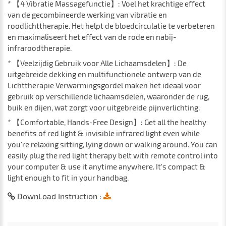
* 【4 Vibratie Massagefunctie】: Voel het krachtige effect
van de gecombineerde werking van vibratie en
roodlichttherapie. Het helpt de bloedcirculatie te verbeteren
en maximaliseert het effect van de rode en nabij-
infraroodtherapie.
* 【Veelzijdig Gebruik voor Alle Lichaamsdelen】: De
uitgebreide dekking en multifunctionele ontwerp van de
Lichttherapie Verwarmingsgordel maken het ideaal voor
gebruik op verschillende lichaamsdelen, waaronder de rug,
buik en dijen, wat zorgt voor uitgebreide pijnverlichting.
* 【Comfortable, Hands-Free Design】: Get all the healthy
benefits of red light & invisible infrared light even while
you're relaxing sitting, lying down or walking around. You can
easily plug the red light therapy belt with remote control into
your computer & use it anytime anywhere. It's compact &
light enough to fit in your handbag.
DownLoad Instruction :