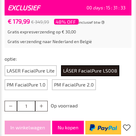
EXCLUSIEF
00
days
:
15
:
31
:
31
€ 179,99
48% OFF
€ 349,99
inclusief btw
Gratis expresverzending op € 30,00
Gratis verzending naar Nederland en België
optie:
LASER FacialPure Lite
LÁSER FacialPure LS008
PM FacialPure 1.0
PM FacialPure 2.0
Op voorraad
In winkelwagen
Nu kopen