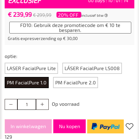
EXCLUSIEF
00
days
:
10
:
01
:
12
€ 239,99
20% OFF
€ 299,99
inclusief btw
FD10: Gebruik deze promotiecode om € 10 te
besparen.
Gratis expresverzending op € 30,00
optie:
LASER FacialPure Lite
LÁSER FacialPure LS008
PM FacialPure 1.0
PM FacialPure 2.0
Op voorraad
In winkelwagen
Nu kopen
129