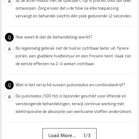
Ja, de acne-modus met de speciale C-tip is precies voor dat doel
A
ontworpen. Zorg ervoor dat u de folie na elke toepassing
vervangt en behandel slechts één plek gedurende ≤2 seconden.
Q
Hoe weet ik dat de behandeling werkt?
Bij regelmatig gebruik ziet de huid er zichtbaar beter uit: fijnere
A
poriën, een gladdere huidtextuur en een frissere teint. Vaak zijn
de eerste effecten na 2–4 ​​weken zichtbaar.
Q
Wat is het verschil tussen pulsmodus en continubedrijf?
De pulsmodus (500 Hz) is bijzonder geschikt voor liftende en
A
verstevigende behandelingen, terwijl continue werking met
elektroporatie de absorptie van werkzame stoffen ondersteunt.
Load More... 1/3