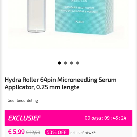
Hydra Roller 64pin Microneedling Serum
Applicator, 0.25 mm lengte
Geef beoordeling
EXCLUSIEF
00
days
:
09
:
45
:
24
€ 5,99
53% OFF
€ 12,99
inclusief btw