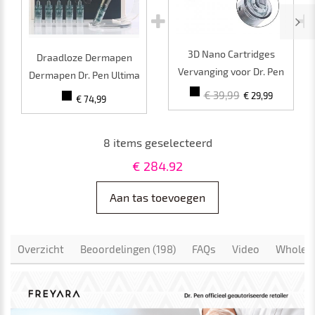
3D Nano Cartridges
Draadloze Dermapen
Vervanging voor Dr. Pen
Dermapen Dr. Pen Ultima
Ultima M8 Microneedling
M8, Professionele
€ 39,99
€ 29,99
€ 74,99
Pen, 10st Pack
Microneedling Dermapen,
USB oplaadbaar, 5 stuks
8
items geselecteerd
5D Nano Cartridges
Vervangingspakket
€
284.92
Aan tas toevoegen
Overzicht
Beoordelingen (198)
FAQs
Video
Wholesa