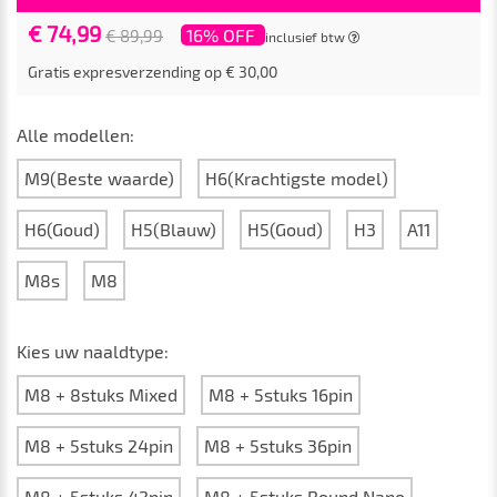
€ 74,99
16% OFF
€ 89,99
inclusief btw
Gratis expresverzending op € 30,00
Alle modellen:
M9(Beste waarde)
H6(Krachtigste model)
H6(Goud)
H5(Blauw)
H5(Goud)
H3
A11
M8s
M8
Kies uw naaldtype:
M8 + 8stuks Mixed
M8 + 5stuks 16pin
M8 + 5stuks 24pin
M8 + 5stuks 36pin
M8 + 5stuks 42pin
M8 + 5stuks Round Nano