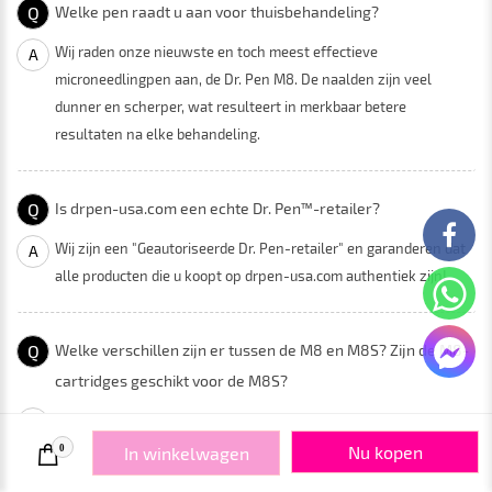
Q
Welke pen raadt u aan voor thuisbehandeling?
Wij raden onze nieuwste en toch meest effectieve
A
microneedlingpen aan, de Dr. Pen M8. De naalden zijn veel
dunner en scherper, wat resulteert in merkbaar betere
resultaten na elke behandeling.
Q
Is drpen-usa.com een ​​echte Dr. Pen™-retailer?
Wij zijn een "Geautoriseerde Dr. Pen-retailer" en garanderen dat
A
alle producten die u koopt op drpen-usa.com authentiek zijn!
Q
Welke verschillen zijn er tussen de M8 en M8S? Zijn de M8-
cartridges geschikt voor de M8S?
Dr.pen M8: staat bekend om zijn krachtige en consistente
A
prestaties bij microneedlingbehandelingen. Standaard
Nu kopen
0
In winkelwagen
bedieningsinterface met snelheids- en aan/uit-knoppen. Heeft