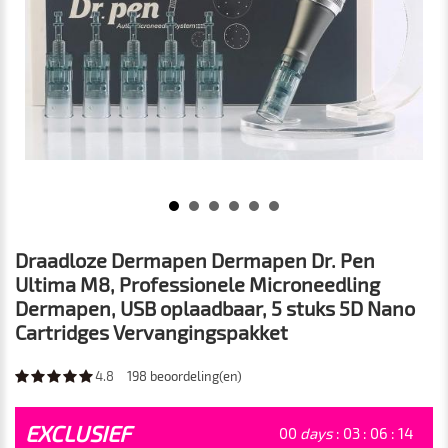
Draadloze Dermapen Dermapen Dr. Pen
Ultima M8, Professionele Microneedling
Dermapen, USB oplaadbaar, 5 stuks 5D Nano
Cartridges Vervangingspakket
4.8
198
beoordeling(en)
EXCLUSIEF
00
days
:
03
:
06
:
12