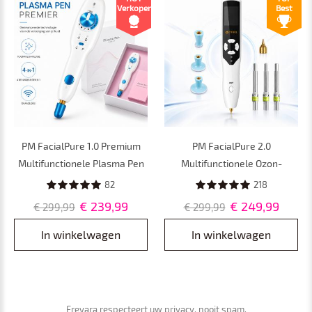
Verkoper
Best
PM FacialPure 1.0 Premium
PM FacialPure 2.0
Multifunctionele Plasma Pen
Multifunctionele Ozon-
met Geavanceerde
Plasmapen – voor het
82
218
Huidverzorgingstechnologie –
Verwijderen van
€ 239,99
€ 249,99
€ 299,99
€ 299,99
voor een Zuiverdere,
Moedervlekken en
Stevigere en Gezondere Huid
Huidvlekken, het Bevorderen
In winkelwagen
In winkelwagen
van Serumopname en het
Reinigen van de Huid
Freyara respecteert uw privacy, nooit spam.