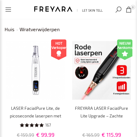
RECENT BEKEKEN
0
Huis
Wratverwijderpen
HOT
NIEUW
Verkoper
Aankomst
LASER FacialPure Lite, de
FREYARA LASER FacialPure
picoseconde laserpen met
Lite Upgrade – Zachte
blauw licht voor vlekken,
Picoseconde Laserpen met
167
huidvernieuwing en
Rood Licht voor Thuis, voor
€ 99,99
€ 115,99
€ 159,99
€ 165,99