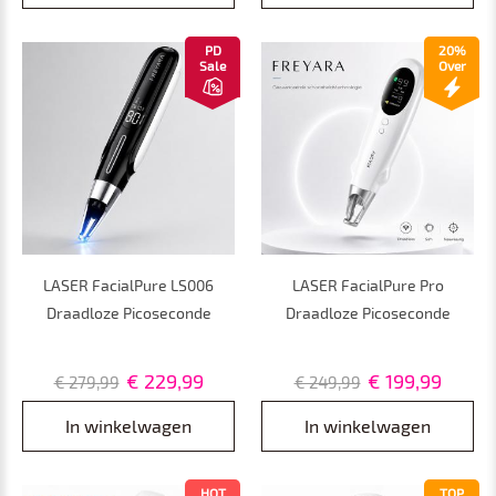
Tatoeages en
Wenkbrauwtatoeages
PD
20%
Sale
Over
LASER FacialPure LS006
LASER FacialPure Pro
Draadloze Picoseconde
Draadloze Picoseconde
Laserpen voor Thuisgebruik –
Laserpen voor Thuisgebruik
voor het Verwijderen van
met Blauwlichtpositionering –
€ 229,99
€ 199,99
€ 279,99
€ 249,99
Sproeten, Tatoeages en
voor het Vervagen van
Donkere Vlekken en het
Tatoeages en Donkere
In winkelwagen
In winkelwagen
Vervagen van Pigmentatie
Vlekken
HOT
TOP