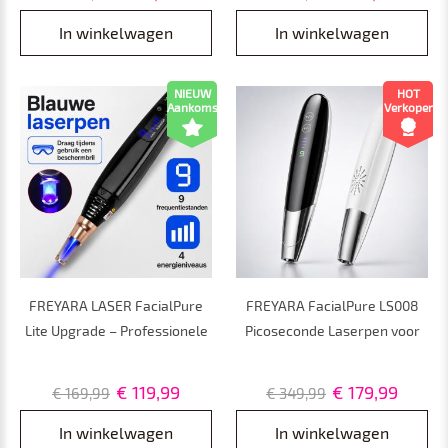
melanineverwijdering
Sproeten en Pigmentvlekken
In winkelwagen
In winkelwagen
NIEUW
HOT
Aankomst
Verkoper
FREYARA LASER FacialPure
FREYARA FacialPure LS008
Lite Upgrade – Professionele
Picoseconde Laserpen voor
Picoseconde Laserpen met
Thuisgebruik met
Blauw Licht voor Tatoeages
Blauwlichtpositionering –
€ 119,99
€ 179,99
€ 169,99
€ 349,99
en Moedervlekken
voor het Verwijderen van
Sproeten, Pigmentvlekken,
In winkelwagen
In winkelwagen