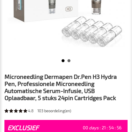
Microneedling Dermapen Dr.Pen H3 Hydra
Pen, Professionele Microneedling
Automatische Serum-Infusie, USB
Oplaadbaar, 5 stuks 24pin Cartridges Pack
4.8
103
beoordeling(en)
EXCLUSIEF
00
days
:
21
:
54
:
54