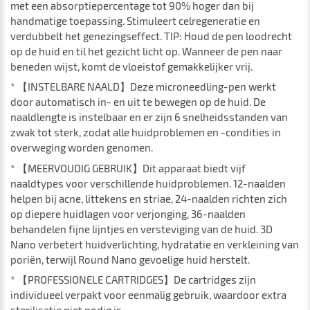
met een absorptiepercentage tot 90% hoger dan bij
handmatige toepassing. Stimuleert celregeneratie en
verdubbelt het genezingseffect. TIP: Houd de pen loodrecht
op de huid en til het gezicht licht op. Wanneer de pen naar
beneden wijst, komt de vloeistof gemakkelijker vrij.
* 【INSTELBARE NAALD】Deze microneedling-pen werkt
door automatisch in- en uit te bewegen op de huid. De
naaldlengte is instelbaar en er zijn 6 snelheidsstanden van
zwak tot sterk, zodat alle huidproblemen en -condities in
overweging worden genomen.
* 【MEERVOUDIG GEBRUIK】Dit apparaat biedt vijf
naaldtypes voor verschillende huidproblemen. 12-naalden
helpen bij acne, littekens en striae, 24-naalden richten zich
op diepere huidlagen voor verjonging, 36-naalden
behandelen fijne lijntjes en versteviging van de huid. 3D
Nano verbetert huidverlichting, hydratatie en verkleining van
poriën, terwijl Round Nano gevoelige huid herstelt.
* 【PROFESSIONELE CARTRIDGES】De cartridges zijn
individueel verpakt voor eenmalig gebruik, waardoor extra