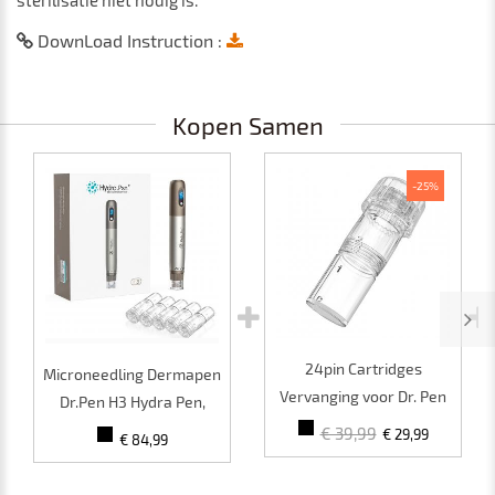
sterilisatie niet nodig is.
DownLoad Instruction :
Kopen Samen
-25%
24pin Cartridges
Microneedling Dermapen
Vervanging voor Dr. Pen
Dr.Pen H3 Hydra Pen,
Hydra Pen H3 H5
Professionele
€ 39,99
€ 29,99
€ 84,99
Microneedling Pen, 10st
Microneedling
Pack
Automatische Serum-