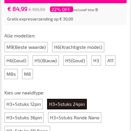
€ 84,99
22% OFF
€ 109,99
inclusief btw
Gratis expresverzending op € 30,00
Alle modellen:
M9(Beste waarde)
H6(Krachtigste model)
H6(Goud)
H5(Blauw)
H5(Goud)
H3
A11
M8s
M8
Kies uw naaldtype:
H3+5stuks 12pin
H3+5stuks 24pin
H3+5stuks 36pin
H3+5stuks Ronde Nano
H3+5stuks 3D Nano