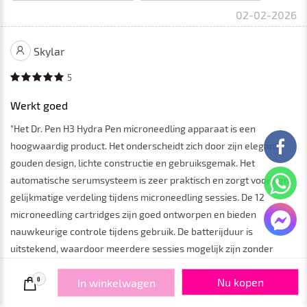
02-02-2026
Skylar
5
Werkt goed
"Het Dr. Pen H3 Hydra Pen microneedling apparaat is een
hoogwaardig product. Het onderscheidt zich door zijn elegante
gouden design, lichte constructie en gebruiksgemak. Het
automatische serumsysteem is zeer praktisch en zorgt voor een
gelijkmatige verdeling tijdens microneedling sessies. De 12
microneedling cartridges zijn goed ontworpen en bieden
nauwkeurige controle tijdens gebruik. De batterijduur is
uitstekend, waardoor meerdere sessies mogelijk zijn zonder
frequent opladen. Na een aantal sessies is een zichtbare
Nu kopen
0
In winkelwagen
verbetering van de huidtextuur en -uitstraling merkbaar. Het is
uiteraard essentieel om de hygiënerichtlijnen en de