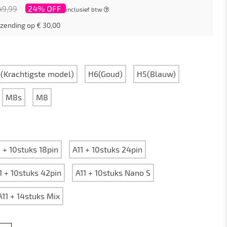
24% OFF
49,99
inclusief btw
zending op € 30,00
(Krachtigste model)
H6(Goud)
H5(Blauw)
M8s
M8
1 + 10stuks 18pin
A11 + 10stuks 24pin
1 + 10stuks 42pin
A11 + 10stuks Nano S
A11 + 14stuks Mix