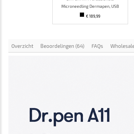
Microneedling Dermapen, USB
oplaadbaar, 10 stuks verpakking
€ 189,99
met 12-pins cartridges
Overzicht
Beoordelingen (64)
FAQs
Wholesal