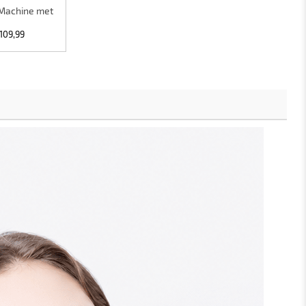
 Machine met
chtparels met
 109,99
todynamisch
s Instrument