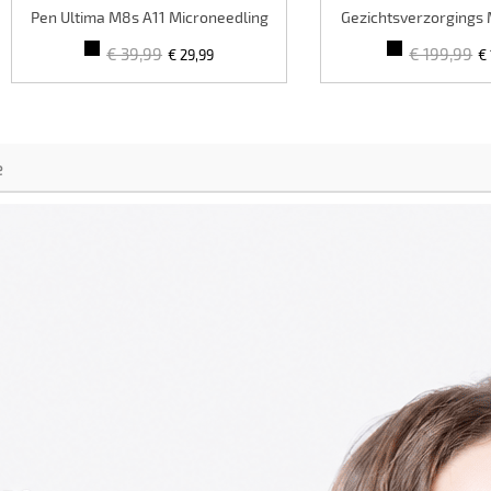
Pen Ultima M8s A11 Microneedling
Gezichtsverzorgings
Pen, 10st Pack
Kleurencyclus, 178 li
€ 39,99
€ 199,99
€ 29,99
€
nano-stoomspray, Fo
PDT Licht Schoonheid
e