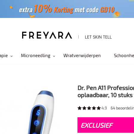
apie
Microneedling
Wratverwijderpen
Schoonhe
Dr. Pen A11 Profess
oplaadbaar, 10 stuks
4.9
64
beoordeli
EXCLUSIEF