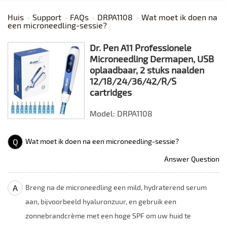
Huis
Support
FAQs
DRPA1108
Wat moet ik doen na
een microneedling-sessie?
Dr. Pen A11 Professionele
Microneedling Dermapen, USB
oplaadbaar, 2 stuks naalden
12/18/24/36/42/R/S
cartridges
Model: DRPA1108
Q
Wat moet ik doen na een microneedling-sessie?
Answer Question
A
Breng na de microneedling een mild, hydraterend serum
aan, bijvoorbeeld hyaluronzuur, en gebruik een
zonnebrandcrème met een hoge SPF om uw huid te