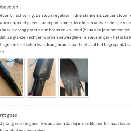
nbevelen
ptoon bij activering. De stoomregelaar in drie standen is zonder stoom
warmen, moet je een stoompomp meerdere keren ontwikkelen, je moet 
n haar is droog poreus dun broos en krullend (bijna een jaar omdat het n
dst. Ze glanzen echt en worden beweeglijker en levendiger - het is bete
htingen te brokkelen (wie droog broos haar heeft, zal het begrijpen). 
aan
rkt goed
stijltang werkte goed, ik wou alleen dat hij in een kleiner formaat kwa
 haar glad heb gestreken