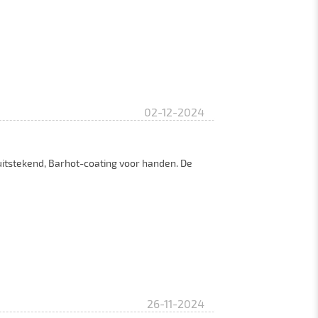
02-12-2024
 uitstekend, Barhot-coating voor handen. De
26-11-2024