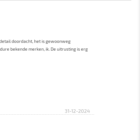
te detail doordacht, het is gewoonweg
dure bekende merken, ik. De uitrusting is erg
31-12-2024