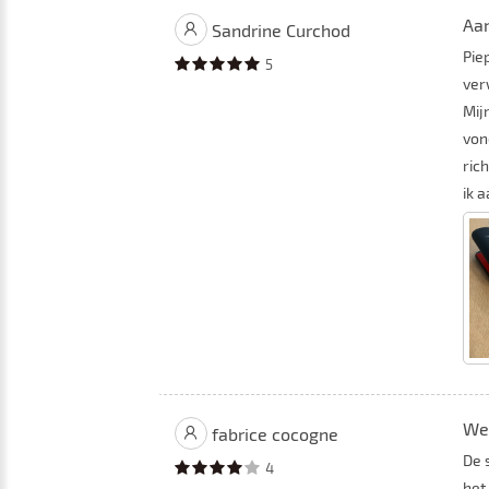
Aa
Sandrine Curchod
Pie
5
ver
Mij
von
ric
ik 
We
fabrice cocogne
De 
4
het