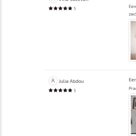
Een
5
zac
Ee
Julia Abdou
Pra
5