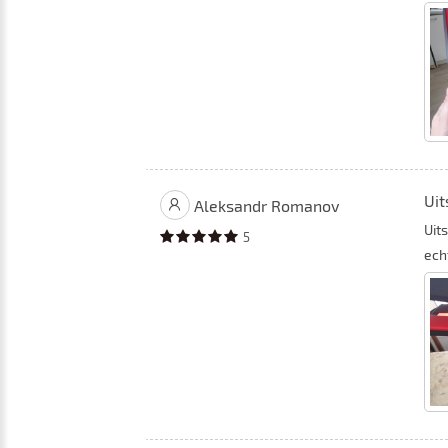
Uit
Aleksandr Romanov
Uit
5
echt