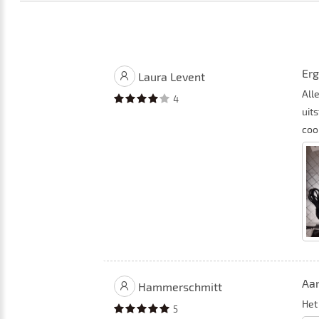
Erg
Laura Levent
All
4
uit
cool
Aa
Hammerschmitt
Het
5