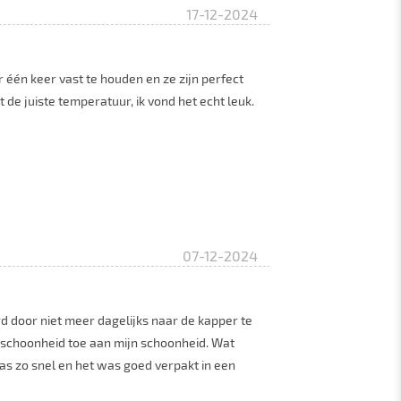
17-12-2024
r één keer vast te houden en ze zijn perfect
t de juiste temperatuur, ik vond het echt leuk.
07-12-2024
rd door niet meer dagelijks naar de kapper te
t schoonheid toe aan mijn schoonheid. Wat
 was zo snel en het was goed verpakt in een