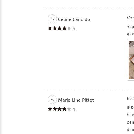
Von
Celine Candido
Sup
4
gla
Kwa
Marie Line Pittet
Ik 
4
hoe
ben
doo