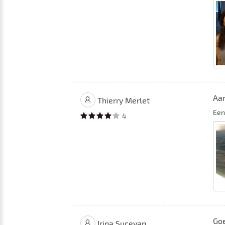
Aan
Thierry Merlet
Een
4
Goe
Irina Sucevan