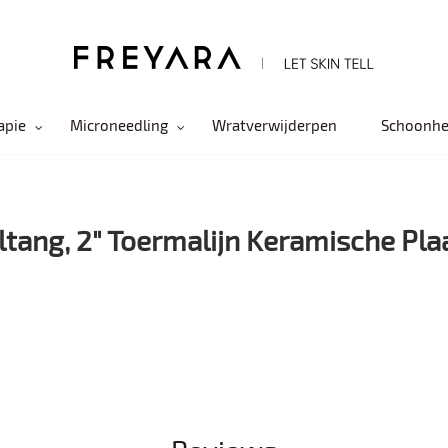
apie
Microneedling
Wratverwijderpen
Schoonhe
jltang, 2" Toermalijn Keramische P