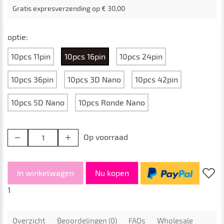
Gratis expresverzending op € 30,00
optie:
10pcs 11pin
10pcs 16pin
10pcs 24pin
10pcs 36pin
10pcs 3D Nano
10pcs 42pin
10pcs 5D Nano
10pcs Ronde Nano
Op voorraad
In winkelwagen
Nu kopen
1
Overzicht
Beoordelingen (0)
FAQs
Wholesale