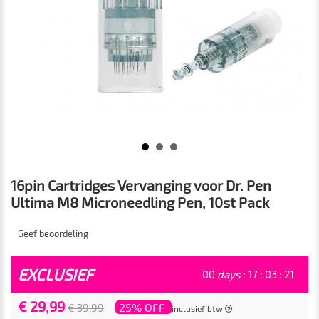
16pin Cartridges Vervanging voor Dr. Pen
Ultima M8 Microneedling Pen, 10st Pack
Geef beoordeling
EXCLUSIEF
00
days
:
17
:
03
:
20
€ 29,99
25% OFF
€ 39,99
inclusief btw