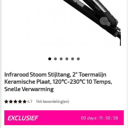
Infrarood Stoom Stijltang, 2" Toermalijn
Keramische Plaat, 120℃-230℃ 10 Temps,
Snelle Verwarming
4.7
144
beoordeling(en)
EXCLUSIEF
00
days
:
11
:
50
:
57